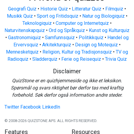
Geografi Quiz
•
Historie Quiz
•
Litteratur Quiz
•
Filmquiz
•
Musikk Quiz
•
Sport og Fritidsquiz
•
Natur og Biologiquiz
•
Teknologiquiz
•
Computer og Internetquiz
•
Naturvitenskapquiz
•
Ord og Språkquiz
•
Kunst og Kulturquiz
•
Gastronomiquiz
•
Samfunnsquiz
•
Politikkquiz
•
Handel og
Ervervsquiz
•
Arkitekturquiz
•
Design og Motequiz
•
Mennesketquiz
•
Religion, Kultur og Tradisjonsquiz
•
TV og
Radioquiz
•
Sladderquiz
•
Ferie og Reisequiz
•
Trivia Quiz
Disclaimer
QuizStone er en quizhjemmeside og ikke et leksikon.
Spørsmål og svars riktighet bør derfor tas med kraftig
forbehold. Søk derfor også information andre steder.
Twitter
Facebook
LinkedIn
© 2008-2026 QUIZSTONE APS. ALL RIGHTS RESERVED.
Features
Resources