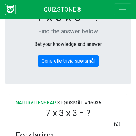
QUIZSTONE®
7 x 3 x 3 = ?
Find the answer below
Bet your knowledge and answer
Generelle trivia spørsmål
NATURVITENSKAP
SPØRSMÅL #16936
7 x 3 x 3 = ?
63
Forklaring