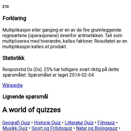
210
Forklaring
Multiplikasjon eller ganging er en av de fire grunnleggende
regneartene (operasjonene) innenfor aritmetikken. Tall som
multipliseres med hverandre, kalles faktorer. Resultatet av en
multiplikasjon kalles et produkt.
Statistikk
Responstid 0s (0s). 25% har tidligere svart riktig på dette
spørsmålet. Spørsmålet er laget 2014-02-04.
Wikipedia
Lignende spørsmål
A world of quizzes
Geografi Quiz
•
Historie Quiz
•
Litteratur Quiz
•
Filmquiz
•
Musikk Quiz
•
Sport og Fritidsquiz
•
Natur og Biologiquiz
•