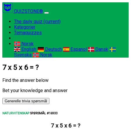
QUIZSTONE®
The daily quiz
(current)
Kategorier
Temaquizzes
Norsk
English
Deutsch
Espanol
Dansk
Svenska
Norsk
7 x 5 x 6 = ?
Find the answer below
Bet your knowledge and answer
Generelle trivia spørsmål
NATURVITENSKAP
SPØRSMÅL #16933
7 x 5 x 6 = ?