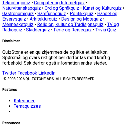
Teknologiquiz
•
Computer og Internetquiz
•
Naturvitenskapquiz
•
Ord og Språkquiz
•
Kunst og Kulturquiz
•
Gastronomiquiz
•
Samfunnsquiz
•
Politikkquiz
•
Handel og
Ervervsquiz
•
Arkitekturquiz
•
Design og Motequiz
•
Mennesketquiz
•
Religion, Kultur og Tradisjonsquiz
•
TV og
Radioquiz
•
Sladderquiz
•
Ferie og Reisequiz
•
Trivia Quiz
Disclaimer
QuizStone er en quizhjemmeside og ikke et leksikon.
Spørsmål og svars riktighet bør derfor tas med kraftig
forbehold. Søk derfor også information andre steder.
Twitter
Facebook
LinkedIn
© 2008-2026 QUIZSTONE APS. ALL RIGHTS RESERVED.
Features
Kategorier
Temaquizzes
Resources