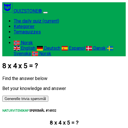
QUIZSTONE®
The daily quiz
(current)
Kategorier
Temaquizzes
Norsk
English
Deutsch
Espanol
Dansk
Svenska
Norsk
8 x 4 x 5 = ?
Find the answer below
Bet your knowledge and answer
Generelle trivia spørsmål
NATURVITENSKAP
SPØRSMÅL #16932
8 x 4 x 5 = ?