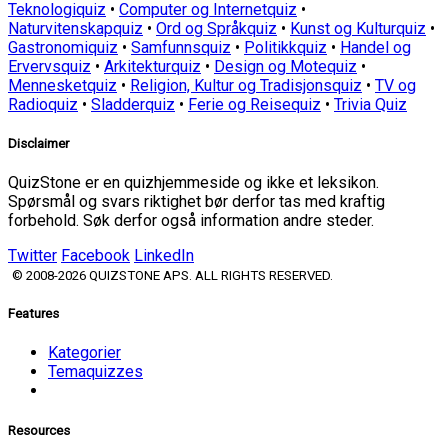
Teknologiquiz
•
Computer og Internetquiz
•
Naturvitenskapquiz
•
Ord og Språkquiz
•
Kunst og Kulturquiz
•
Gastronomiquiz
•
Samfunnsquiz
•
Politikkquiz
•
Handel og
Ervervsquiz
•
Arkitekturquiz
•
Design og Motequiz
•
Mennesketquiz
•
Religion, Kultur og Tradisjonsquiz
•
TV og
Radioquiz
•
Sladderquiz
•
Ferie og Reisequiz
•
Trivia Quiz
Disclaimer
QuizStone er en quizhjemmeside og ikke et leksikon.
Spørsmål og svars riktighet bør derfor tas med kraftig
forbehold. Søk derfor også information andre steder.
Twitter
Facebook
LinkedIn
© 2008-2026 QUIZSTONE APS. ALL RIGHTS RESERVED.
Features
Kategorier
Temaquizzes
Resources