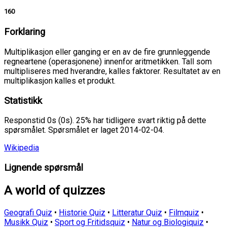
160
Forklaring
Multiplikasjon eller ganging er en av de fire grunnleggende
regneartene (operasjonene) innenfor aritmetikken. Tall som
multipliseres med hverandre, kalles faktorer. Resultatet av en
multiplikasjon kalles et produkt.
Statistikk
Responstid 0s (0s). 25% har tidligere svart riktig på dette
spørsmålet. Spørsmålet er laget 2014-02-04.
Wikipedia
Lignende spørsmål
A world of quizzes
Geografi Quiz
•
Historie Quiz
•
Litteratur Quiz
•
Filmquiz
•
Musikk Quiz
•
Sport og Fritidsquiz
•
Natur og Biologiquiz
•