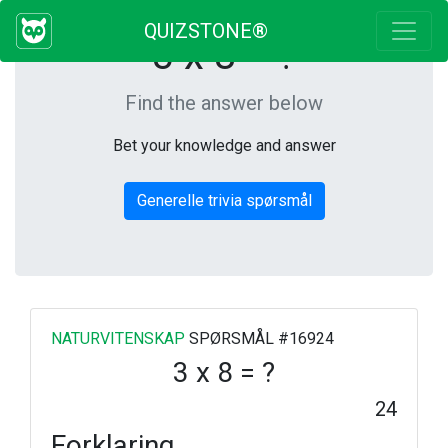
QUIZSTONE®
3 x 8 = ?
Find the answer below
Bet your knowledge and answer
Generelle trivia spørsmål
NATURVITENSKAP
SPØRSMÅL #16924
3 x 8 = ?
24
Forklaring