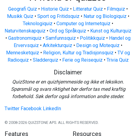
Geografi Quiz
•
Historie Quiz
•
Litteratur Quiz
•
Filmquiz
•
Musikk Quiz
•
Sport og Fritidsquiz
•
Natur og Biologiquiz
•
Teknologiquiz
•
Computer og Internetquiz
•
Naturvitenskapquiz
•
Ord og Språkquiz
•
Kunst og Kulturquiz
•
Gastronomiquiz
•
Samfunnsquiz
•
Politikkquiz
•
Handel og
Ervervsquiz
•
Arkitekturquiz
•
Design og Motequiz
•
Mennesketquiz
•
Religion, Kultur og Tradisjonsquiz
•
TV og
Radioquiz
•
Sladderquiz
•
Ferie og Reisequiz
•
Trivia Quiz
Disclaimer
QuizStone er en quizhjemmeside og ikke et leksikon.
Spørsmål og svars riktighet bør derfor tas med kraftig
forbehold. Søk derfor også information andre steder.
Twitter
Facebook
LinkedIn
© 2008-2026 QUIZSTONE APS. ALL RIGHTS RESERVED.
Features
Resources