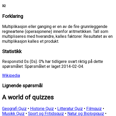
32
Forklaring
Multiplikasjon eller ganging er en av de fire grunnleggende
regneartene (operasjonene) innenfor aritmetikken. Tall som
multipliseres med hverandre, kalles faktorer. Resultatet av en
multiplikasjon kalles et produkt.
Statistikk
Responstid 0s (0s). 0% har tidligere svart riktig på dette
spørsmålet. Spørsmålet er laget 2014-02-04.
Wikipedia
Lignende spørsmål
A world of quizzes
Geografi Quiz
•
Historie Quiz
•
Litteratur Quiz
•
Filmquiz
•
Musikk Quiz
•
Sport og Fritidsquiz
•
Natur og Biologiquiz
•