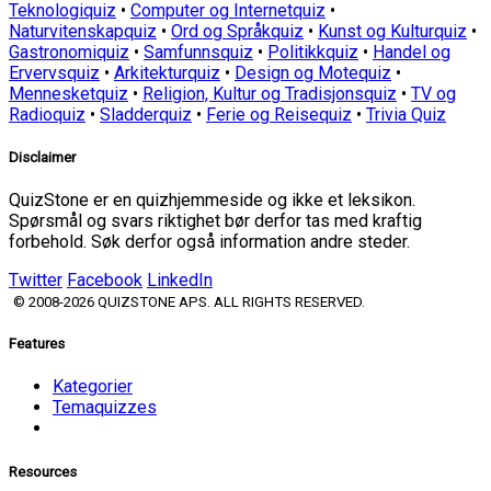
Teknologiquiz
•
Computer og Internetquiz
•
Naturvitenskapquiz
•
Ord og Språkquiz
•
Kunst og Kulturquiz
•
Gastronomiquiz
•
Samfunnsquiz
•
Politikkquiz
•
Handel og
Ervervsquiz
•
Arkitekturquiz
•
Design og Motequiz
•
Mennesketquiz
•
Religion, Kultur og Tradisjonsquiz
•
TV og
Radioquiz
•
Sladderquiz
•
Ferie og Reisequiz
•
Trivia Quiz
Disclaimer
QuizStone er en quizhjemmeside og ikke et leksikon.
Spørsmål og svars riktighet bør derfor tas med kraftig
forbehold. Søk derfor også information andre steder.
Twitter
Facebook
LinkedIn
© 2008-2026 QUIZSTONE APS. ALL RIGHTS RESERVED.
Features
Kategorier
Temaquizzes
Resources