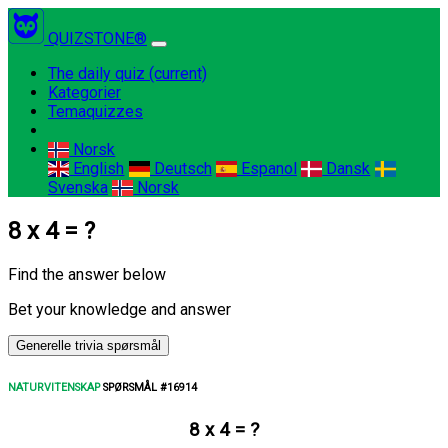
QUIZSTONE®
The daily quiz
(current)
Kategorier
Temaquizzes
Norsk
English
Deutsch
Espanol
Dansk
Svenska
Norsk
8 x 4 = ?
Find the answer below
Bet your knowledge and answer
Generelle trivia spørsmål
NATURVITENSKAP
SPØRSMÅL #16914
8 x 4 = ?