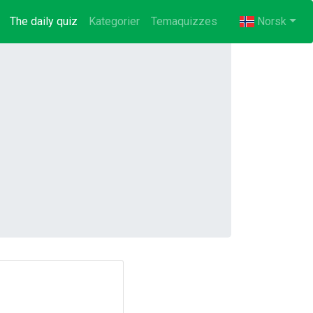
The daily quiz
(current)
Kategorier
Temaquizzes
Norsk