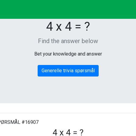
4 x 4 = ?
Find the answer below
Bet your knowledge and answer
Generelle trivia spørsmål
ØRSMÅL #16907
4 x 4 = ?