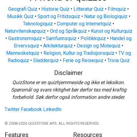
Geografi Quiz
•
Historie Quiz
•
Litteratur Quiz
•
Filmquiz
•
Musikk Quiz
•
Sport og Fritidsquiz
•
Natur og Biologiquiz
•
Teknologiquiz
•
Computer og Internetquiz
•
Naturvitenskapquiz
•
Ord og Språkquiz
•
Kunst og Kulturquiz
•
Gastronomiquiz
•
Samfunnsquiz
•
Politikkquiz
•
Handel og
Ervervsquiz
•
Arkitekturquiz
•
Design og Motequiz
•
Mennesketquiz
•
Religion, Kultur og Tradisjonsquiz
•
TV og
Radioquiz
•
Sladderquiz
•
Ferie og Reisequiz
•
Trivia Quiz
Disclaimer
QuizStone er en quizhjemmeside og ikke et leksikon.
Spørsmål og svars riktighet bør derfor tas med kraftig
forbehold. Søk derfor også information andre steder.
Twitter
Facebook
LinkedIn
© 2008-2026 QUIZSTONE APS. ALL RIGHTS RESERVED.
Features
Resources