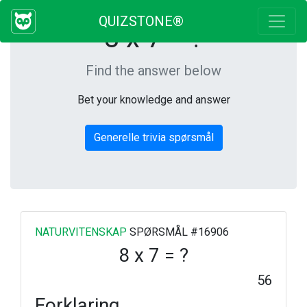
QUIZSTONE®
8 x 7 = ?
Find the answer below
Bet your knowledge and answer
Generelle trivia spørsmål
NATURVITENSKAP
SPØRSMÅL #16906
8 x 7 = ?
56
Forklaring