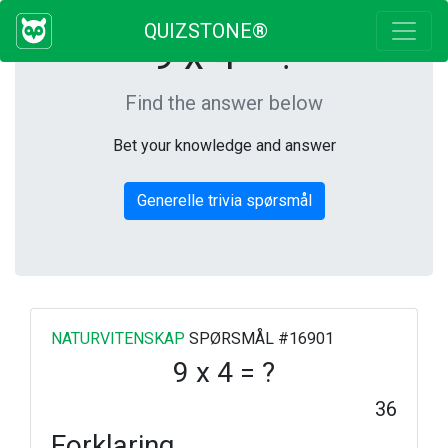
QUIZSTONE®
9 x 4 = ?
Find the answer below
Bet your knowledge and answer
Generelle trivia spørsmål
NATURVITENSKAP
SPØRSMÅL #16901
9 x 4 = ?
36
Forklaring