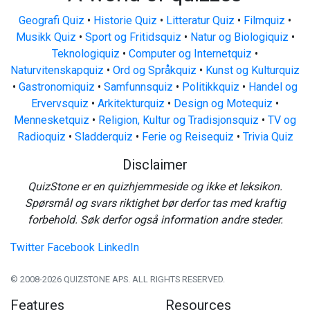
Geografi Quiz
•
Historie Quiz
•
Litteratur Quiz
•
Filmquiz
•
Musikk Quiz
•
Sport og Fritidsquiz
•
Natur og Biologiquiz
•
Teknologiquiz
•
Computer og Internetquiz
•
Naturvitenskapquiz
•
Ord og Språkquiz
•
Kunst og Kulturquiz
•
Gastronomiquiz
•
Samfunnsquiz
•
Politikkquiz
•
Handel og
Ervervsquiz
•
Arkitekturquiz
•
Design og Motequiz
•
Mennesketquiz
•
Religion, Kultur og Tradisjonsquiz
•
TV og
Radioquiz
•
Sladderquiz
•
Ferie og Reisequiz
•
Trivia Quiz
Disclaimer
QuizStone er en quizhjemmeside og ikke et leksikon.
Spørsmål og svars riktighet bør derfor tas med kraftig
forbehold. Søk derfor også information andre steder.
Twitter
Facebook
LinkedIn
© 2008-2026 QUIZSTONE APS. ALL RIGHTS RESERVED.
Features
Resources