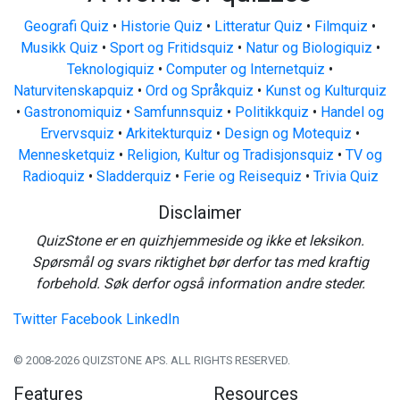
Geografi Quiz
•
Historie Quiz
•
Litteratur Quiz
•
Filmquiz
•
Musikk Quiz
•
Sport og Fritidsquiz
•
Natur og Biologiquiz
•
Teknologiquiz
•
Computer og Internetquiz
•
Naturvitenskapquiz
•
Ord og Språkquiz
•
Kunst og Kulturquiz
•
Gastronomiquiz
•
Samfunnsquiz
•
Politikkquiz
•
Handel og
Ervervsquiz
•
Arkitekturquiz
•
Design og Motequiz
•
Mennesketquiz
•
Religion, Kultur og Tradisjonsquiz
•
TV og
Radioquiz
•
Sladderquiz
•
Ferie og Reisequiz
•
Trivia Quiz
Disclaimer
QuizStone er en quizhjemmeside og ikke et leksikon.
Spørsmål og svars riktighet bør derfor tas med kraftig
forbehold. Søk derfor også information andre steder.
Twitter
Facebook
LinkedIn
© 2008-2026 QUIZSTONE APS. ALL RIGHTS RESERVED.
Features
Resources