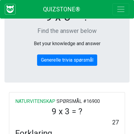
QUIZSTONE®
9 x 3 = ?
Find the answer below
Bet your knowledge and answer
Generelle trivia spørsmål
NATURVITENSKAP
SPØRSMÅL #16900
9 x 3 = ?
27
Forklaring