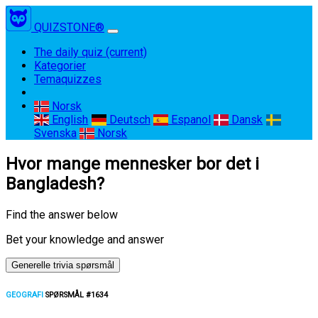
QUIZSTONE®
The daily quiz
(current)
Kategorier
Temaquizzes
Norsk
English
Deutsch
Espanol
Dansk
Svenska
Norsk
Hvor mange mennesker bor det i
Bangladesh?
Find the answer below
Bet your knowledge and answer
Generelle trivia spørsmål
GEOGRAFI
SPØRSMÅL #1634