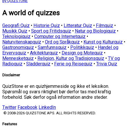
By QUIZSTONE
A world of quizzes
Geografi Quiz
•
Historie Quiz
•
Litteratur Quiz
•
Filmquiz
•
Musikk Quiz
•
Sport og Fritidsquiz
•
Natur og Biologiquiz
•
Teknologiquiz
•
Computer og Internetquiz
•
Naturvitenskapquiz
•
Ord og Språkquiz
•
Kunst og Kulturquiz
•
Gastronomiquiz
•
Samfunnsquiz
•
Politikkquiz
•
Handel og
Ervervsquiz
•
Arkitekturquiz
•
Design og Motequiz
•
Mennesketquiz
•
Religion, Kultur og Tradisjonsquiz
•
TV og
Radioquiz
•
Sladderquiz
•
Ferie og Reisequiz
•
Trivia Quiz
Disclaimer
QuizStone er en quizhjemmeside og ikke et leksikon.
Spørsmål og svars riktighet bør derfor tas med kraftig
forbehold. Søk derfor også information andre steder.
Twitter
Facebook
LinkedIn
© 2008-2026 QUIZSTONE APS. ALL RIGHTS RESERVED.
Features