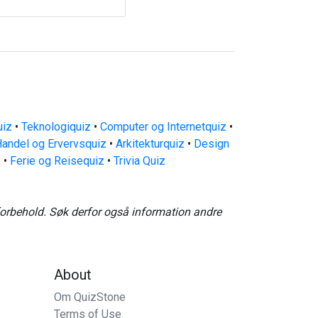
uiz
•
Teknologiquiz
•
Computer og Internetquiz
•
andel og Ervervsquiz
•
Arkitekturquiz
•
Design
z
•
Ferie og Reisequiz
•
Trivia Quiz
forbehold. Søk derfor også information andre
About
Om QuizStone
Terms of Use