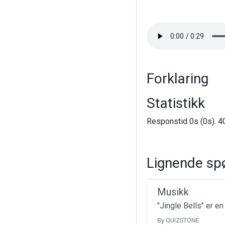
Forklaring
Statistikk
Responstid 0s (0s). 40
Lignende sp
Musikk
"Jingle Bells" er e
By QUIZSTONE