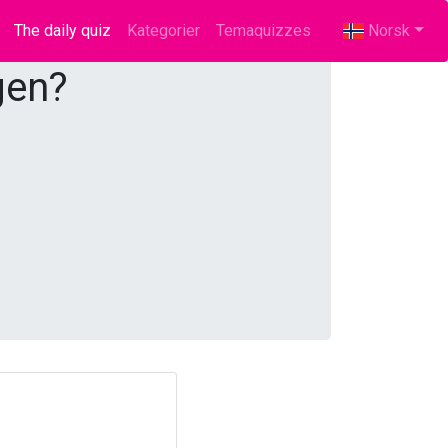
The daily quiz
(current)
Kategorier
Temaquizzes
Norsk
gen?