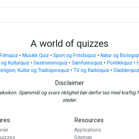
A world of quizzes
Filmquiz
•
Musikk Quiz
•
Sport og Fritidsquiz
•
Natur og Biologiq
 og Kulturquiz
•
Gastronomiquiz
•
Samfunnsquiz
•
Politikkquiz
•
H
eligion, Kultur og Tradisjonsquiz
•
TV og Radioquiz
•
Sladderqui
Disclaimer
eksikon. Spørsmål og svars riktighet bør derfor tas med kraftig 
steder.
ures
Resources
rier
Applications
uizzes
Sitemap