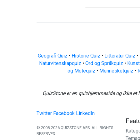
Geografi Quiz
•
Historie Quiz
•
Litteratur Quiz
•
Naturvitenskapquiz
•
Ord og Språkquiz
•
Kunst
og Motequiz
•
Mennesketquiz
•
R
QuizStone er en quizhjemmeside og ikke et l
Twitter
Facebook
LinkedIn
Feat
© 2008-2026 QUIZSTONE APS. ALL RIGHTS
Katego
RESERVED.
Temaq