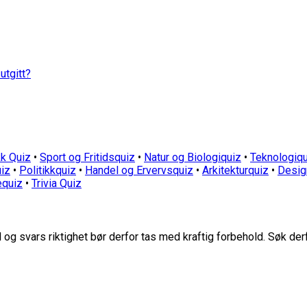
utgitt?
k Quiz
•
Sport og Fritidsquiz
•
Natur og Biologiquiz
•
Teknologiqu
iz
•
Politikkquiz
•
Handel og Ervervsquiz
•
Arkitekturquiz
•
Desig
equiz
•
Trivia Quiz
g svars riktighet bør derfor tas med kraftig forbehold. Søk der