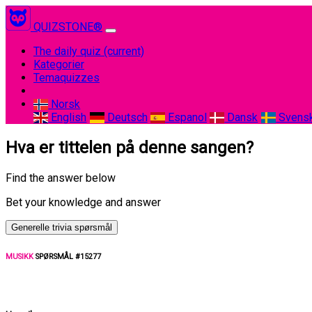
QUIZSTONE®
The daily quiz
(current)
Kategorier
Temaquizzes
Norsk
English
Deutsch
Espanol
Dansk
Svens
Hva er tittelen på denne sangen?
Find the answer below
Bet your knowledge and answer
Generelle trivia spørsmål
MUSIKK
SPØRSMÅL #15277