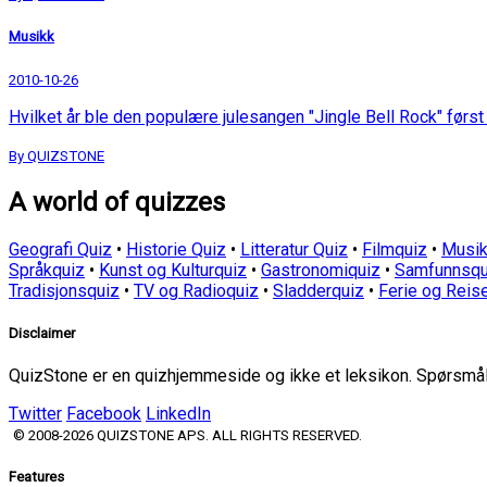
Musikk
2010-10-26
Hvilket år ble den populære julesangen "Jingle Bell Rock" først 
By QUIZSTONE
A world of quizzes
Geografi Quiz
•
Historie Quiz
•
Litteratur Quiz
•
Filmquiz
•
Musik
Språkquiz
•
Kunst og Kulturquiz
•
Gastronomiquiz
•
Samfunnsqu
Tradisjonsquiz
•
TV og Radioquiz
•
Sladderquiz
•
Ferie og Reis
Disclaimer
QuizStone er en quizhjemmeside og ikke et leksikon. Spørsmål o
Twitter
Facebook
LinkedIn
© 2008-2026 QUIZSTONE APS. ALL RIGHTS RESERVED.
Features