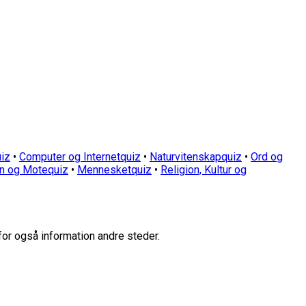
iz
•
Computer og Internetquiz
•
Naturvitenskapquiz
•
Ord og
n og Motequiz
•
Mennesketquiz
•
Religion, Kultur og
for også information andre steder.