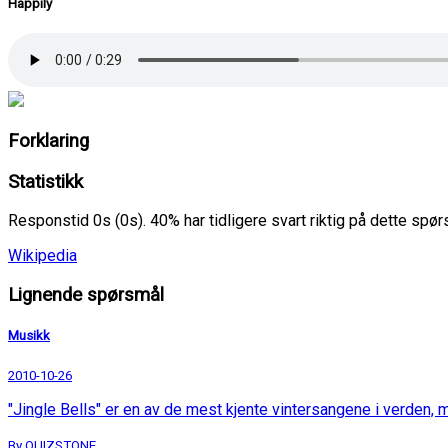
Happily
Forklaring
Statistikk
Responstid 0s (0s). 40% har tidligere svart riktig på dette spø
Wikipedia
Lignende spørsmål
Musikk
2010-10-26
"Jingle Bells" er en av de mest kjente vintersangene i verden, m
By QUIZSTONE