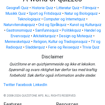
Geografi Quiz
•
Historie Quiz
•
Litteratur Quiz
•
Filmquiz
•
Musikk Quiz
•
Sport og Fritidsquiz
•
Natur og Biologiquiz
•
Teknologiquiz
•
Computer og Internetquiz
•
Naturvitenskapquiz
•
Ord og Språkquiz
•
Kunst og Kulturquiz
•
Gastronomiquiz
•
Samfunnsquiz
•
Politikkquiz
•
Handel og
Ervervsquiz
•
Arkitekturquiz
•
Design og Motequiz
•
Mennesketquiz
•
Religion, Kultur og Tradisjonsquiz
•
TV og
Radioquiz
•
Sladderquiz
•
Ferie og Reisequiz
•
Trivia Quiz
Disclaimer
QuizStone er en quizhjemmeside og ikke et leksikon.
Spørsmål og svars riktighet bør derfor tas med kraftig
forbehold. Søk derfor også information andre steder.
Twitter
Facebook
LinkedIn
© 2008-2026 QUIZSTONE APS. ALL RIGHTS RESERVED.
Features
Resources