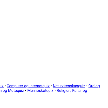
iz
•
Computer og Internetquiz
•
Naturvitenskapquiz
•
Ord og
n og Motequiz
•
Mennesketquiz
•
Religion, Kultur og