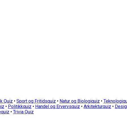
k Quiz
•
Sport og Fritidsquiz
•
Natur og Biologiquiz
•
Teknologiqu
iz
•
Politikkquiz
•
Handel og Ervervsquiz
•
Arkitekturquiz
•
Desig
equiz
•
Trivia Quiz