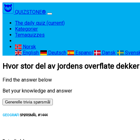
QUIZSTONE®
The daily quiz
(current)
Kategorier
Temaquizzes
Norsk
English
Deutsch
Espanol
Dansk
Svens
Hvor stor del av jordens overflate dekker
Find the answer below
Bet your knowledge and answer
Generelle trivia spørsmål
GEOGRAFI
SPØRSMÅL #1444