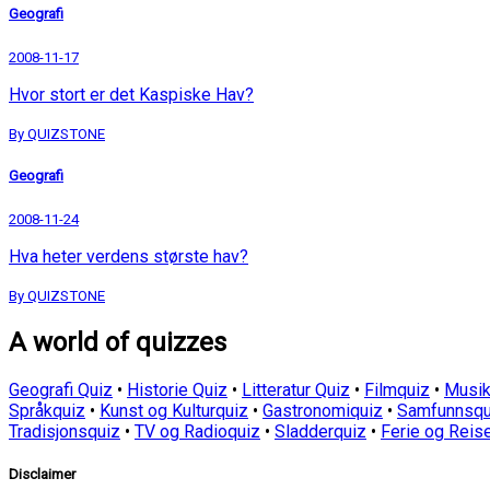
Geografi
2008-11-17
Hvor stort er det Kaspiske Hav?
By QUIZSTONE
Geografi
2008-11-24
Hva heter verdens største hav?
By QUIZSTONE
A world of quizzes
Geografi Quiz
•
Historie Quiz
•
Litteratur Quiz
•
Filmquiz
•
Musik
Språkquiz
•
Kunst og Kulturquiz
•
Gastronomiquiz
•
Samfunnsqu
Tradisjonsquiz
•
TV og Radioquiz
•
Sladderquiz
•
Ferie og Reis
Disclaimer