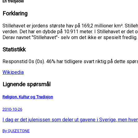
En tredjedel
Forklaring
Stillehavet er jordens største hav på 169,2 millioner km². Still
verden. Det har en dybde på 10.911 meter. I Stillehavet er det
Derav navnet "Stillehavet"- selv om det ikke er spesielt fredlig.
Statistikk
Responstid 0s (0s). 46% har tidligere svart riktig på dette spø
Wikipedia
Lignende spørsmål
Religion, Kultur og Tradisjon
2010-10-26
I dag er det julenissen som deler ut gavene i Sverige, men hvem
By QUIZSTONE