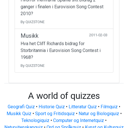
ganger i finalen i Eurovision Song Contest
2010?
By QUIZSTONE
Musikk
2011-02-03
Hva het Cliff Richards bidrag for
Storbritannia i Eurovision Song Contest i
1968?
By QUIZSTONE
A world of quizzes
Geografi Quiz
•
Historie Quiz
•
Litteratur Quiz
•
Filmquiz
•
Musikk Quiz
•
Sport og Fritidsquiz
•
Natur og Biologiquiz
•
Teknologiquiz
•
Computer og Internetquiz
•
Naturvitenskapquiz
•
Ord og Språkquiz
•
Kunst og Kulturquiz