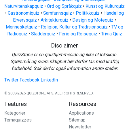
Naturvitenskapquiz
•
Ord og Språkquiz
•
Kunst og Kulturquiz
•
Gastronomiquiz
•
Samfunnsquiz
•
Politikkquiz
•
Handel og
Ervervsquiz
•
Arkitekturquiz
•
Design og Motequiz
•
Mennesketquiz
•
Religion, Kultur og Tradisjonsquiz
•
TV og
Radioquiz
•
Sladderquiz
•
Ferie og Reisequiz
•
Trivia Quiz
Disclaimer
QuizStone er en quizhjemmeside og ikke et leksikon.
Spørsmål og svars riktighet bør derfor tas med kraftig
forbehold. Søk derfor også information andre steder.
Twitter
Facebook
LinkedIn
© 2008-2026 QUIZSTONE APS. ALL RIGHTS RESERVED.
Features
Resources
Kategorier
Applications
Temaquizzes
Sitemap
Newsletter