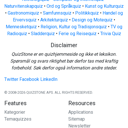
Naturvitenskapquiz
•
Ord og Språkquiz
•
Kunst og Kulturquiz
•
Gastronomiquiz
•
Samfunnsquiz
•
Politikkquiz
•
Handel og
Ervervsquiz
•
Arkitekturquiz
•
Design og Motequiz
•
Mennesketquiz
•
Religion, Kultur og Tradisjonsquiz
•
TV og
Radioquiz
•
Sladderquiz
•
Ferie og Reisequiz
•
Trivia Quiz
Disclaimer
QuizStone er en quizhjemmeside og ikke et leksikon.
Spørsmål og svars riktighet bør derfor tas med kraftig
forbehold. Søk derfor også information andre steder.
Twitter
Facebook
LinkedIn
© 2008-2026 QUIZSTONE APS. ALL RIGHTS RESERVED.
Features
Resources
Kategorier
Applications
Temaquizzes
Sitemap
Newsletter