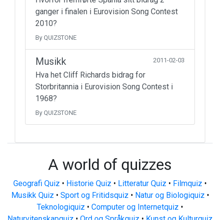
ganger i finalen i Eurovision Song Contest
2010?
By QUIZSTONE
Musikk
2011-02-03
Hva het Cliff Richards bidrag for
Storbritannia i Eurovision Song Contest i
1968?
By QUIZSTONE
A world of quizzes
Geografi Quiz
•
Historie Quiz
•
Litteratur Quiz
•
Filmquiz
•
Musikk Quiz
•
Sport og Fritidsquiz
•
Natur og Biologiquiz
•
Teknologiquiz
•
Computer og Internetquiz
•
Naturvitenskapquiz
•
Ord og Språkquiz
•
Kunst og Kulturquiz