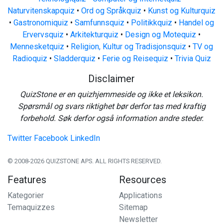
Naturvitenskapquiz
•
Ord og Språkquiz
•
Kunst og Kulturquiz
•
Gastronomiquiz
•
Samfunnsquiz
•
Politikkquiz
•
Handel og
Ervervsquiz
•
Arkitekturquiz
•
Design og Motequiz
•
Mennesketquiz
•
Religion, Kultur og Tradisjonsquiz
•
TV og
Radioquiz
•
Sladderquiz
•
Ferie og Reisequiz
•
Trivia Quiz
Disclaimer
QuizStone er en quizhjemmeside og ikke et leksikon.
Spørsmål og svars riktighet bør derfor tas med kraftig
forbehold. Søk derfor også information andre steder.
Twitter
Facebook
LinkedIn
© 2008-2026 QUIZSTONE APS. ALL RIGHTS RESERVED.
Features
Resources
Kategorier
Applications
Temaquizzes
Sitemap
Newsletter