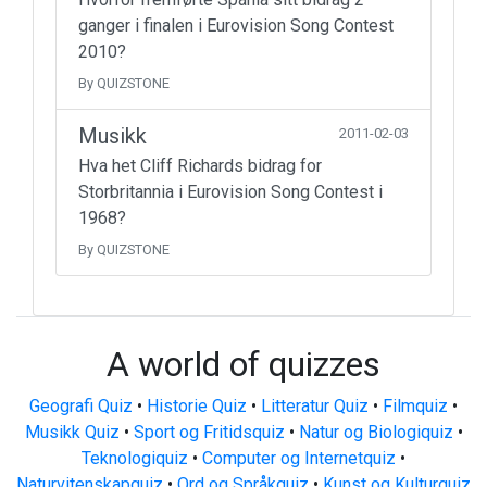
ganger i finalen i Eurovision Song Contest
2010?
By QUIZSTONE
Musikk
2011-02-03
Hva het Cliff Richards bidrag for
Storbritannia i Eurovision Song Contest i
1968?
By QUIZSTONE
A world of quizzes
Geografi Quiz
•
Historie Quiz
•
Litteratur Quiz
•
Filmquiz
•
Musikk Quiz
•
Sport og Fritidsquiz
•
Natur og Biologiquiz
•
Teknologiquiz
•
Computer og Internetquiz
•
Naturvitenskapquiz
•
Ord og Språkquiz
•
Kunst og Kulturquiz