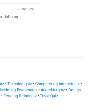
2010-10-26
er dette en
uiz
•
Teknologiquiz
•
Computer og Internetquiz
•
andel og Ervervsquiz
•
Arkitekturquiz
•
Design
z
•
Ferie og Reisequiz
•
Trivia Quiz