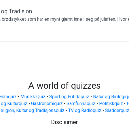
r og Tradisjon
få brødstykket som har en mynt gjemt inne i seg på julaften. Hvor 
A world of quizzes
Filmquiz
•
Musikk Quiz
•
Sport og Fritidsquiz
•
Natur og Biologiq
 og Kulturquiz
•
Gastronomiquiz
•
Samfunnsquiz
•
Politikkquiz
•
H
eligion, Kultur og Tradisjonsquiz
•
TV og Radioquiz
•
Sladderqui
Disclaimer