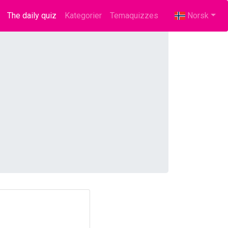
The daily quiz
(current)
Kategorier
Temaquizzes
Norsk