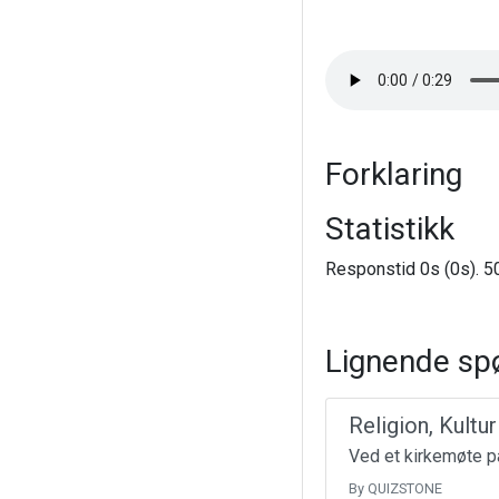
Forklaring
Statistikk
Responstid 0s (0s). 50
Lignende sp
Religion, Kultu
Ved et kirkemøte på
By QUIZSTONE