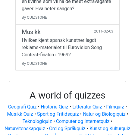
en kvinne som vil ha de mest ektravagante
gaver. Hva heter sangen?
By QUIZSTONE
Musikk
2011-02-03
Hvilken kjent spansk kunstner lagdt
reklame-materialet til Eurovision Song
Contest-finalen i 1969?
By QUIZSTONE
A world of quizzes
Geografi Quiz
•
Historie Quiz
•
Litteratur Quiz
•
Filmquiz
•
Musikk Quiz
•
Sport og Fritidsquiz
•
Natur og Biologiquiz
•
Teknologiquiz
•
Computer og Internetquiz
•
Naturvitenskapquiz
•
Ord og Språkquiz
•
Kunst og Kulturquiz