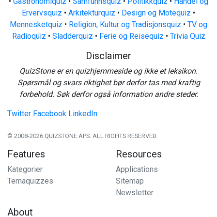
•
Gastronomiquiz
•
Samfunnsquiz
•
Politikkquiz
•
Handel og
Ervervsquiz
•
Arkitekturquiz
•
Design og Motequiz
•
Mennesketquiz
•
Religion, Kultur og Tradisjonsquiz
•
TV og
Radioquiz
•
Sladderquiz
•
Ferie og Reisequiz
•
Trivia Quiz
Disclaimer
QuizStone er en quizhjemmeside og ikke et leksikon.
Spørsmål og svars riktighet bør derfor tas med kraftig
forbehold. Søk derfor også information andre steder.
Twitter
Facebook
LinkedIn
© 2008-2026 QUIZSTONE APS. ALL RIGHTS RESERVED.
Features
Resources
Kategorier
Applications
Temaquizzes
Sitemap
Newsletter
About