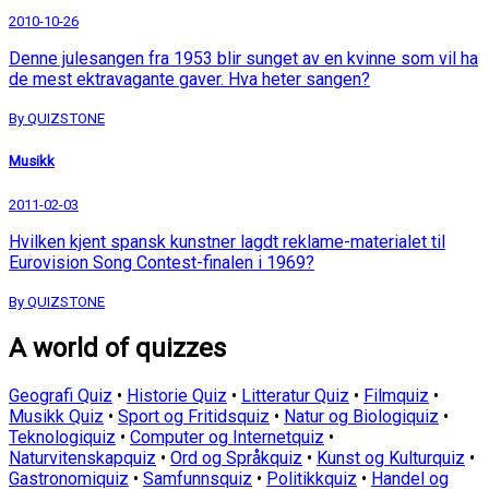
2010-10-26
Denne julesangen fra 1953 blir sunget av en kvinne som vil ha
de mest ektravagante gaver. Hva heter sangen?
By QUIZSTONE
Musikk
2011-02-03
Hvilken kjent spansk kunstner lagdt reklame-materialet til
Eurovision Song Contest-finalen i 1969?
By QUIZSTONE
A world of quizzes
Geografi Quiz
•
Historie Quiz
•
Litteratur Quiz
•
Filmquiz
•
Musikk Quiz
•
Sport og Fritidsquiz
•
Natur og Biologiquiz
•
Teknologiquiz
•
Computer og Internetquiz
•
Naturvitenskapquiz
•
Ord og Språkquiz
•
Kunst og Kulturquiz
•
Gastronomiquiz
•
Samfunnsquiz
•
Politikkquiz
•
Handel og