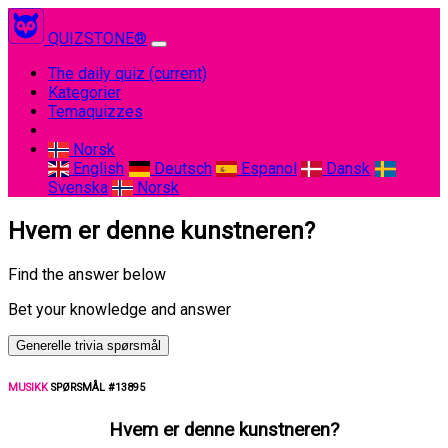
QUIZSTONE®
The daily quiz
(current)
Kategorier
Temaquizzes
Norsk
English
Deutsch
Espanol
Dansk
Svenska
Norsk
Hvem er denne kunstneren?
Find the answer below
Bet your knowledge and answer
Generelle trivia spørsmål
MUSIKK
SPØRSMÅL #13895
Hvem er denne kunstneren?