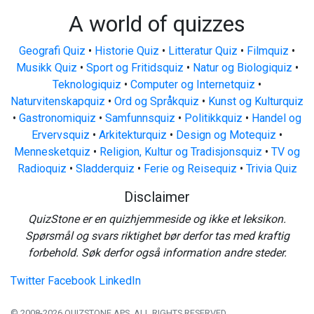
A world of quizzes
Geografi Quiz
•
Historie Quiz
•
Litteratur Quiz
•
Filmquiz
•
Musikk Quiz
•
Sport og Fritidsquiz
•
Natur og Biologiquiz
•
Teknologiquiz
•
Computer og Internetquiz
•
Naturvitenskapquiz
•
Ord og Språkquiz
•
Kunst og Kulturquiz
•
Gastronomiquiz
•
Samfunnsquiz
•
Politikkquiz
•
Handel og
Ervervsquiz
•
Arkitekturquiz
•
Design og Motequiz
•
Mennesketquiz
•
Religion, Kultur og Tradisjonsquiz
•
TV og
Radioquiz
•
Sladderquiz
•
Ferie og Reisequiz
•
Trivia Quiz
Disclaimer
QuizStone er en quizhjemmeside og ikke et leksikon.
Spørsmål og svars riktighet bør derfor tas med kraftig
forbehold. Søk derfor også information andre steder.
Twitter
Facebook
LinkedIn
© 2008-2026 QUIZSTONE APS. ALL RIGHTS RESERVED.