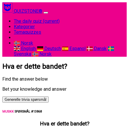
QUIZSTONE®
The daily quiz
(current)
Kategorier
Temaquizzes
Norsk
English
Deutsch
Espanol
Dansk
Svenska
Norsk
Hva er dette bandet?
Find the answer below
Bet your knowledge and answer
Generelle trivia spørsmål
MUSIKK
SPØRSMÅL #13868
Hva er dette bandet?