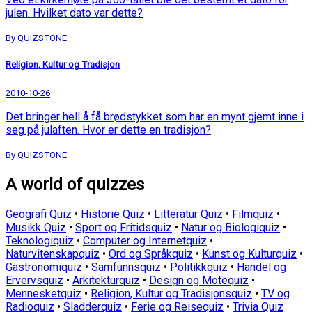
julen. Hvilket dato var dette?
By QUIZSTONE
Religion, Kultur og Tradisjon
2010-10-26
Det bringer hell å få brødstykket som har en mynt gjemt inne i
seg på julaften. Hvor er dette en tradisjon?
By QUIZSTONE
A world of quizzes
Geografi Quiz
•
Historie Quiz
•
Litteratur Quiz
•
Filmquiz
•
Musikk Quiz
•
Sport og Fritidsquiz
•
Natur og Biologiquiz
•
Teknologiquiz
•
Computer og Internetquiz
•
Naturvitenskapquiz
•
Ord og Språkquiz
•
Kunst og Kulturquiz
•
Gastronomiquiz
•
Samfunnsquiz
•
Politikkquiz
•
Handel og
Ervervsquiz
•
Arkitekturquiz
•
Design og Motequiz
•
Mennesketquiz
•
Religion, Kultur og Tradisjonsquiz
•
TV og
Radioquiz
•
Sladderquiz
•
Ferie og Reisequiz
•
Trivia Quiz