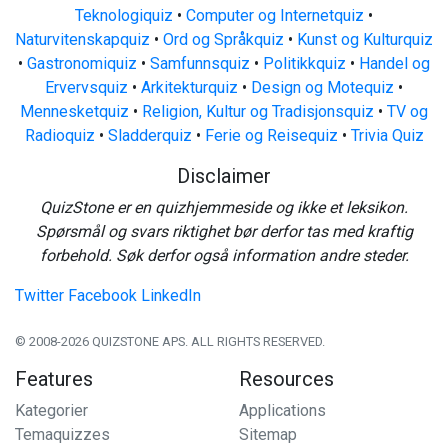
Teknologiquiz
•
Computer og Internetquiz
•
Naturvitenskapquiz
•
Ord og Språkquiz
•
Kunst og Kulturquiz
•
Gastronomiquiz
•
Samfunnsquiz
•
Politikkquiz
•
Handel og
Ervervsquiz
•
Arkitekturquiz
•
Design og Motequiz
•
Mennesketquiz
•
Religion, Kultur og Tradisjonsquiz
•
TV og
Radioquiz
•
Sladderquiz
•
Ferie og Reisequiz
•
Trivia Quiz
Disclaimer
QuizStone er en quizhjemmeside og ikke et leksikon.
Spørsmål og svars riktighet bør derfor tas med kraftig
forbehold. Søk derfor også information andre steder.
Twitter
Facebook
LinkedIn
© 2008-2026 QUIZSTONE APS. ALL RIGHTS RESERVED.
Features
Resources
Kategorier
Applications
Temaquizzes
Sitemap