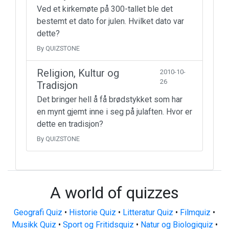
Ved et kirkemøte på 300-tallet ble det
bestemt et dato for julen. Hvilket dato var
dette?
By QUIZSTONE
Religion, Kultur og
2010-10-
26
Tradisjon
Det bringer hell å få brødstykket som har
en mynt gjemt inne i seg på julaften. Hvor er
dette en tradisjon?
By QUIZSTONE
A world of quizzes
Geografi Quiz
•
Historie Quiz
•
Litteratur Quiz
•
Filmquiz
•
Musikk Quiz
•
Sport og Fritidsquiz
•
Natur og Biologiquiz
•