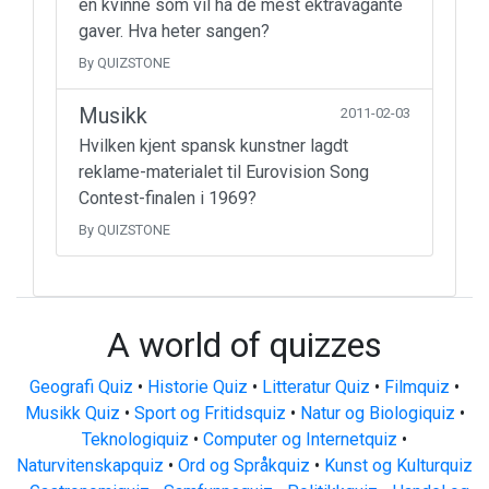
en kvinne som vil ha de mest ektravagante
gaver. Hva heter sangen?
By QUIZSTONE
Musikk
2011-02-03
Hvilken kjent spansk kunstner lagdt
reklame-materialet til Eurovision Song
Contest-finalen i 1969?
By QUIZSTONE
A world of quizzes
Geografi Quiz
•
Historie Quiz
•
Litteratur Quiz
•
Filmquiz
•
Musikk Quiz
•
Sport og Fritidsquiz
•
Natur og Biologiquiz
•
Teknologiquiz
•
Computer og Internetquiz
•
Naturvitenskapquiz
•
Ord og Språkquiz
•
Kunst og Kulturquiz