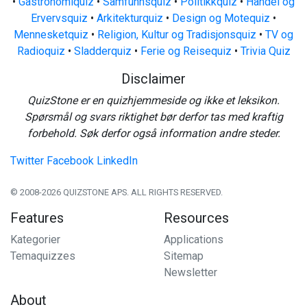
•
Gastronomiquiz
•
Samfunnsquiz
•
Politikkquiz
•
Handel og
Ervervsquiz
•
Arkitekturquiz
•
Design og Motequiz
•
Mennesketquiz
•
Religion, Kultur og Tradisjonsquiz
•
TV og
Radioquiz
•
Sladderquiz
•
Ferie og Reisequiz
•
Trivia Quiz
Disclaimer
QuizStone er en quizhjemmeside og ikke et leksikon.
Spørsmål og svars riktighet bør derfor tas med kraftig
forbehold. Søk derfor også information andre steder.
Twitter
Facebook
LinkedIn
© 2008-2026 QUIZSTONE APS. ALL RIGHTS RESERVED.
Features
Resources
Kategorier
Applications
Temaquizzes
Sitemap
Newsletter
About