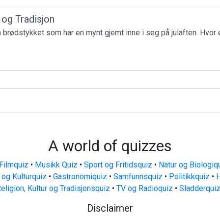
r og Tradisjon
få brødstykket som har en mynt gjemt inne i seg på julaften. Hvor 
A world of quizzes
Filmquiz
•
Musikk Quiz
•
Sport og Fritidsquiz
•
Natur og Biologiq
 og Kulturquiz
•
Gastronomiquiz
•
Samfunnsquiz
•
Politikkquiz
•
H
eligion, Kultur og Tradisjonsquiz
•
TV og Radioquiz
•
Sladderqui
Disclaimer