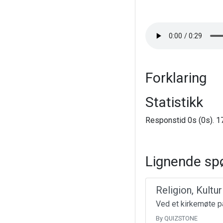
Forklaring
Statistikk
Responstid 0s (0s). 17
Lignende sp
Religion, Kultu
Ved et kirkemøte på
By QUIZSTONE