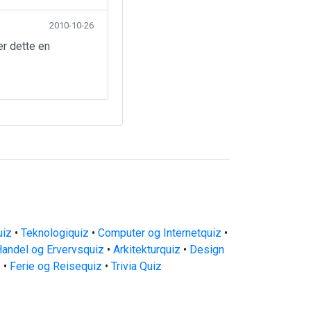
2010-10-26
er dette en
uiz
•
Teknologiquiz
•
Computer og Internetquiz
•
andel og Ervervsquiz
•
Arkitekturquiz
•
Design
z
•
Ferie og Reisequiz
•
Trivia Quiz