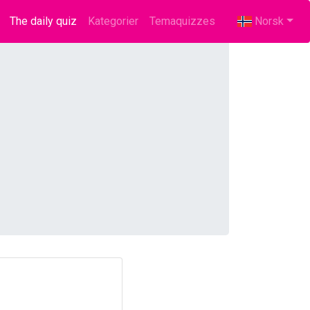
The daily quiz
(current)
Kategorier
Temaquizzes
Norsk