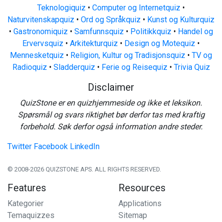
Teknologiquiz
•
Computer og Internetquiz
•
Naturvitenskapquiz
•
Ord og Språkquiz
•
Kunst og Kulturquiz
•
Gastronomiquiz
•
Samfunnsquiz
•
Politikkquiz
•
Handel og
Ervervsquiz
•
Arkitekturquiz
•
Design og Motequiz
•
Mennesketquiz
•
Religion, Kultur og Tradisjonsquiz
•
TV og
Radioquiz
•
Sladderquiz
•
Ferie og Reisequiz
•
Trivia Quiz
Disclaimer
QuizStone er en quizhjemmeside og ikke et leksikon.
Spørsmål og svars riktighet bør derfor tas med kraftig
forbehold. Søk derfor også information andre steder.
Twitter
Facebook
LinkedIn
© 2008-2026 QUIZSTONE APS. ALL RIGHTS RESERVED.
Features
Resources
Kategorier
Applications
Temaquizzes
Sitemap