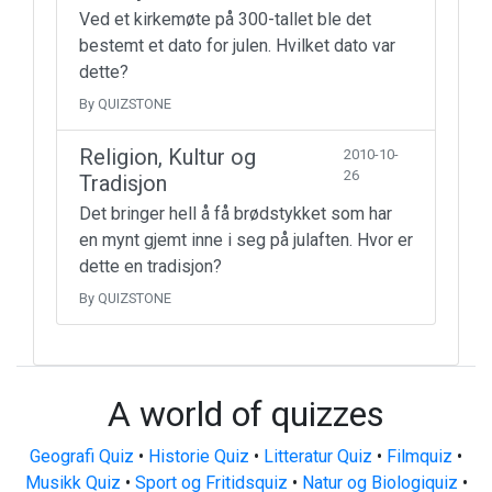
Ved et kirkemøte på 300-tallet ble det
bestemt et dato for julen. Hvilket dato var
dette?
By QUIZSTONE
Religion, Kultur og
2010-10-
26
Tradisjon
Det bringer hell å få brødstykket som har
en mynt gjemt inne i seg på julaften. Hvor er
dette en tradisjon?
By QUIZSTONE
A world of quizzes
Geografi Quiz
•
Historie Quiz
•
Litteratur Quiz
•
Filmquiz
•
Musikk Quiz
•
Sport og Fritidsquiz
•
Natur og Biologiquiz
•