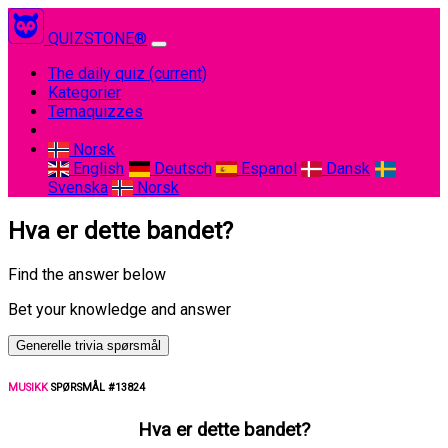
QUIZSTONE®
The daily quiz
(current)
Kategorier
Temaquizzes
Norsk
English
Deutsch
Espanol
Dansk
Svenska
Norsk
Hva er dette bandet?
Find the answer below
Bet your knowledge and answer
Generelle trivia spørsmål
MUSIKK
SPØRSMÅL #13824
Hva er dette bandet?