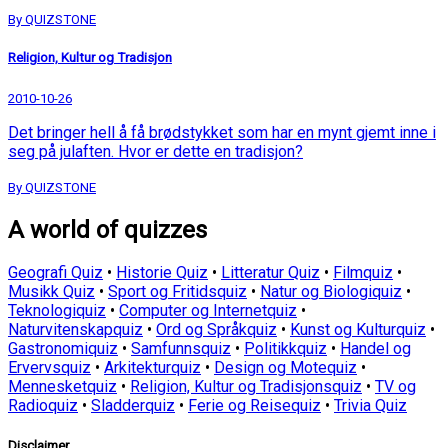
By QUIZSTONE
Religion, Kultur og Tradisjon
2010-10-26
Det bringer hell å få brødstykket som har en mynt gjemt inne i
seg på julaften. Hvor er dette en tradisjon?
By QUIZSTONE
A world of quizzes
Geografi Quiz
•
Historie Quiz
•
Litteratur Quiz
•
Filmquiz
•
Musikk Quiz
•
Sport og Fritidsquiz
•
Natur og Biologiquiz
•
Teknologiquiz
•
Computer og Internetquiz
•
Naturvitenskapquiz
•
Ord og Språkquiz
•
Kunst og Kulturquiz
•
Gastronomiquiz
•
Samfunnsquiz
•
Politikkquiz
•
Handel og
Ervervsquiz
•
Arkitekturquiz
•
Design og Motequiz
•
Mennesketquiz
•
Religion, Kultur og Tradisjonsquiz
•
TV og
Radioquiz
•
Sladderquiz
•
Ferie og Reisequiz
•
Trivia Quiz
Disclaimer