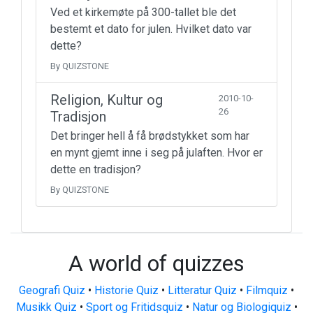
Ved et kirkemøte på 300-tallet ble det
bestemt et dato for julen. Hvilket dato var
dette?
By QUIZSTONE
Religion, Kultur og
2010-10-
26
Tradisjon
Det bringer hell å få brødstykket som har
en mynt gjemt inne i seg på julaften. Hvor er
dette en tradisjon?
By QUIZSTONE
A world of quizzes
Geografi Quiz
•
Historie Quiz
•
Litteratur Quiz
•
Filmquiz
•
Musikk Quiz
•
Sport og Fritidsquiz
•
Natur og Biologiquiz
•