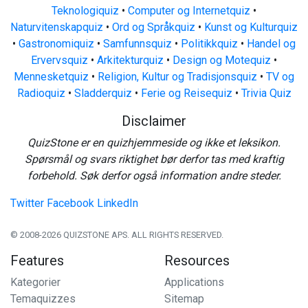
Teknologiquiz
•
Computer og Internetquiz
•
Naturvitenskapquiz
•
Ord og Språkquiz
•
Kunst og Kulturquiz
•
Gastronomiquiz
•
Samfunnsquiz
•
Politikkquiz
•
Handel og
Ervervsquiz
•
Arkitekturquiz
•
Design og Motequiz
•
Mennesketquiz
•
Religion, Kultur og Tradisjonsquiz
•
TV og
Radioquiz
•
Sladderquiz
•
Ferie og Reisequiz
•
Trivia Quiz
Disclaimer
QuizStone er en quizhjemmeside og ikke et leksikon.
Spørsmål og svars riktighet bør derfor tas med kraftig
forbehold. Søk derfor også information andre steder.
Twitter
Facebook
LinkedIn
© 2008-2026 QUIZSTONE APS. ALL RIGHTS RESERVED.
Features
Resources
Kategorier
Applications
Temaquizzes
Sitemap