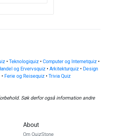
uiz
•
Teknologiquiz
•
Computer og Internetquiz
•
andel og Ervervsquiz
•
Arkitekturquiz
•
Design
z
•
Ferie og Reisequiz
•
Trivia Quiz
forbehold. Søk derfor også information andre
About
Om QuizStone