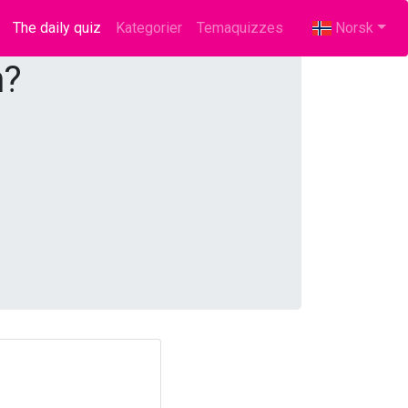
The daily quiz
(current)
Kategorier
Temaquizzes
Norsk
n?