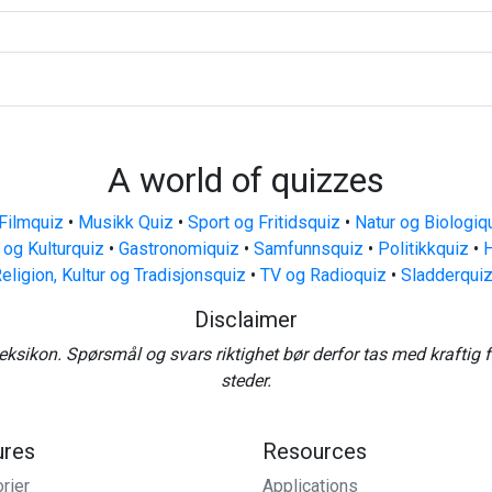
A world of quizzes
Filmquiz
•
Musikk Quiz
•
Sport og Fritidsquiz
•
Natur og Biologiq
 og Kulturquiz
•
Gastronomiquiz
•
Samfunnsquiz
•
Politikkquiz
•
H
eligion, Kultur og Tradisjonsquiz
•
TV og Radioquiz
•
Sladderqui
Disclaimer
eksikon. Spørsmål og svars riktighet bør derfor tas med kraftig 
steder.
ures
Resources
rier
Applications