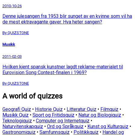
2010-10-26
Denne julesangen fra 1953 blir sunget av en kvinne som vil ha
de mest ektravagante gaver. Hva heter sangen?
By QUIZSTONE
Musikk
2011-02-03
Hvilken kjent spansk kunstner lagdt reklame-materialet til
Eurovision Song Contest-finalen i 1969?
By QUIZSTONE
A world of quizzes
Geografi Quiz
•
Historie Quiz
•
Litteratur Quiz
•
Filmquiz
•
Musikk Quiz
•
Sport og Fritidsquiz
•
Natur og Biologiquiz
•
Teknologiquiz
•
Computer og Internetquiz
•
Naturvitenskapquiz
•
Ord og Språkquiz
•
Kunst og Kulturquiz
•
Gastronomiquiz
•
Samfunnsquiz
•
Politikkquiz
•
Handel og