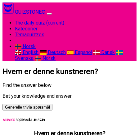
QUIZSTONE®
The daily quiz
(current)
Kategorier
Temaquizzes
Norsk
English
Deutsch
Espanol
Dansk
Svenska
Norsk
Hvem er denne kunstneren?
Find the answer below
Bet your knowledge and answer
Generelle trivia spørsmål
MUSIKK
SPØRSMÅL #13749
Hvem er denne kunstneren?