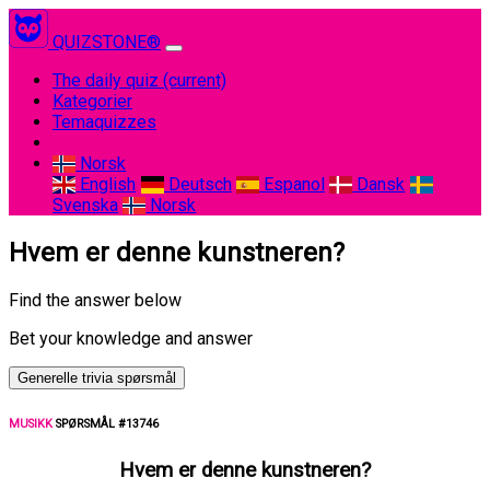
QUIZSTONE®
The daily quiz
(current)
Kategorier
Temaquizzes
Norsk
English
Deutsch
Espanol
Dansk
Svenska
Norsk
Hvem er denne kunstneren?
Find the answer below
Bet your knowledge and answer
Generelle trivia spørsmål
MUSIKK
SPØRSMÅL #13746
Hvem er denne kunstneren?