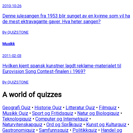
2010-10-26
Denne julesangen fra 1953 blir sunget av en kvinne som vil ha
de mest ektravagante gaver. Hva heter sangen?
By QUIZSTONE
Musikk
2011-02-03
Hvilken kjent spansk kunstner lagdt reklame-materialet til
Eurovision Song Contest-finalen i 1969?
By QUIZSTONE
A world of quizzes
Geografi Quiz
•
Historie Quiz
•
Litteratur Quiz
•
Filmquiz
•
Musikk Quiz
•
Sport og Fritidsquiz
•
Natur og Biologiquiz
•
Teknologiquiz
•
Computer og Internetquiz
•
Naturvitenskapquiz
•
Ord og Språkquiz
•
Kunst og Kulturquiz
•
Gastronomiquiz
•
Samfunnsquiz
•
Politikkquiz
•
Handel og