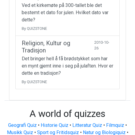
Ved et kirkemøte på 300-tallet ble det
bestemt et dato for julen. Hvilket dato var
dette?
By QUIZSTONE
Religion, Kultur og
2010-10-
26
Tradisjon
Det bringer hell å få brødstykket som har
en mynt gjemt inne i seg på julaften. Hvor er
dette en tradisjon?
By QUIZSTONE
A world of quizzes
Geografi Quiz
•
Historie Quiz
•
Litteratur Quiz
•
Filmquiz
•
Musikk Quiz
•
Sport og Fritidsquiz
•
Natur og Biologiquiz
•