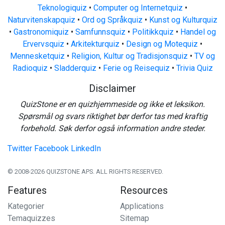
Teknologiquiz
•
Computer og Internetquiz
•
Naturvitenskapquiz
•
Ord og Språkquiz
•
Kunst og Kulturquiz
•
Gastronomiquiz
•
Samfunnsquiz
•
Politikkquiz
•
Handel og
Ervervsquiz
•
Arkitekturquiz
•
Design og Motequiz
•
Mennesketquiz
•
Religion, Kultur og Tradisjonsquiz
•
TV og
Radioquiz
•
Sladderquiz
•
Ferie og Reisequiz
•
Trivia Quiz
Disclaimer
QuizStone er en quizhjemmeside og ikke et leksikon.
Spørsmål og svars riktighet bør derfor tas med kraftig
forbehold. Søk derfor også information andre steder.
Twitter
Facebook
LinkedIn
© 2008-2026 QUIZSTONE APS. ALL RIGHTS RESERVED.
Features
Resources
Kategorier
Applications
Temaquizzes
Sitemap