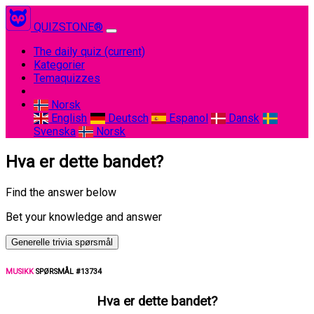
QUIZSTONE®
The daily quiz
(current)
Kategorier
Temaquizzes
Norsk
English
Deutsch
Espanol
Dansk
Svenska
Norsk
Hva er dette bandet?
Find the answer below
Bet your knowledge and answer
Generelle trivia spørsmål
MUSIKK
SPØRSMÅL #13734
Hva er dette bandet?