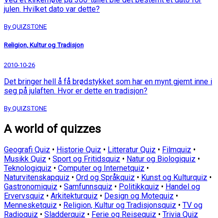
julen. Hvilket dato var dette?
By QUIZSTONE
Religion, Kultur og Tradisjon
2010-10-26
Det bringer hell å få brødstykket som har en mynt gjemt inne i
seg på julaften. Hvor er dette en tradisjon?
By QUIZSTONE
A world of quizzes
Geografi Quiz
•
Historie Quiz
•
Litteratur Quiz
•
Filmquiz
•
Musikk Quiz
•
Sport og Fritidsquiz
•
Natur og Biologiquiz
•
Teknologiquiz
•
Computer og Internetquiz
•
Naturvitenskapquiz
•
Ord og Språkquiz
•
Kunst og Kulturquiz
•
Gastronomiquiz
•
Samfunnsquiz
•
Politikkquiz
•
Handel og
Ervervsquiz
•
Arkitekturquiz
•
Design og Motequiz
•
Mennesketquiz
•
Religion, Kultur og Tradisjonsquiz
•
TV og
Radioquiz
•
Sladderquiz
•
Ferie og Reisequiz
•
Trivia Quiz