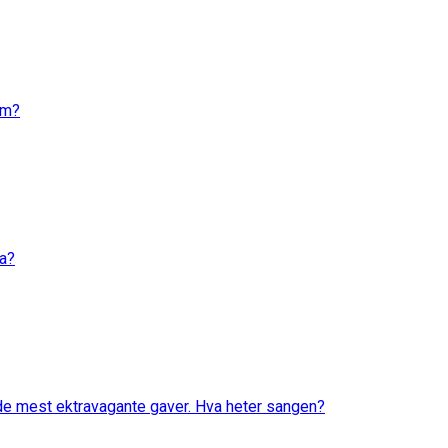
em?
va?
 de mest ektravagante gaver. Hva heter sangen?