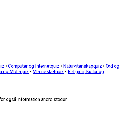
iz
•
Computer og Internetquiz
•
Naturvitenskapquiz
•
Ord og
n og Motequiz
•
Mennesketquiz
•
Religion, Kultur og
for også information andre steder.