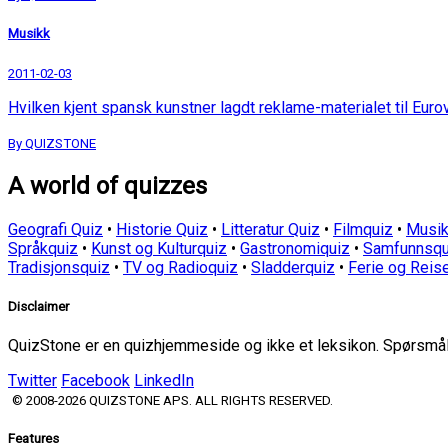
Musikk
2011-02-03
Hvilken kjent spansk kunstner lagdt reklame-materialet til Euro
By QUIZSTONE
A world of quizzes
Geografi Quiz
•
Historie Quiz
•
Litteratur Quiz
•
Filmquiz
•
Musik
Språkquiz
•
Kunst og Kulturquiz
•
Gastronomiquiz
•
Samfunnsqu
Tradisjonsquiz
•
TV og Radioquiz
•
Sladderquiz
•
Ferie og Reis
Disclaimer
QuizStone er en quizhjemmeside og ikke et leksikon. Spørsmål o
Twitter
Facebook
LinkedIn
© 2008-2026 QUIZSTONE APS. ALL RIGHTS RESERVED.
Features