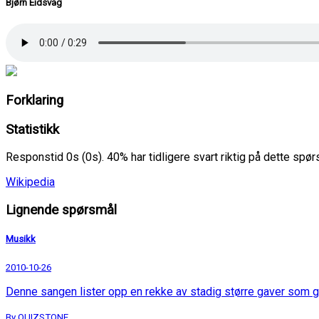
Bjørn Eidsvåg
Forklaring
Statistikk
Responstid 0s (0s). 40% har tidligere svart riktig på dette spø
Wikipedia
Lignende spørsmål
Musikk
2010-10-26
Denne sangen lister opp en rekke av stadig større gaver som g
By QUIZSTONE