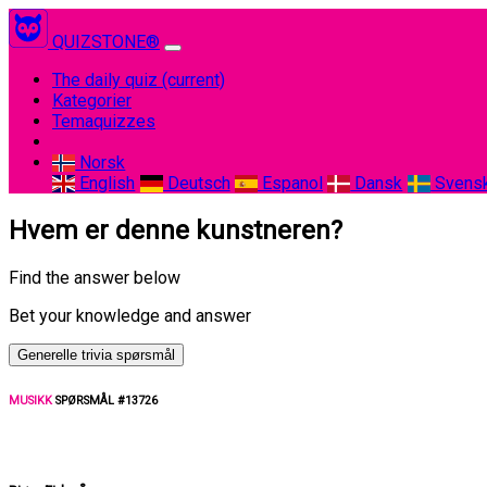
QUIZSTONE®
The daily quiz
(current)
Kategorier
Temaquizzes
Norsk
English
Deutsch
Espanol
Dansk
Svens
Hvem er denne kunstneren?
Find the answer below
Bet your knowledge and answer
Generelle trivia spørsmål
MUSIKK
SPØRSMÅL #13726