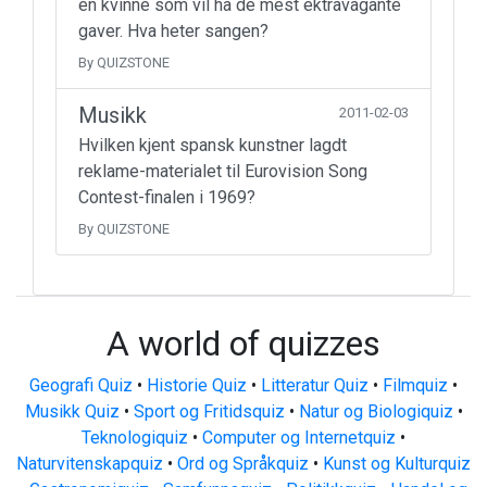
en kvinne som vil ha de mest ektravagante
gaver. Hva heter sangen?
By QUIZSTONE
Musikk
2011-02-03
Hvilken kjent spansk kunstner lagdt
reklame-materialet til Eurovision Song
Contest-finalen i 1969?
By QUIZSTONE
A world of quizzes
Geografi Quiz
•
Historie Quiz
•
Litteratur Quiz
•
Filmquiz
•
Musikk Quiz
•
Sport og Fritidsquiz
•
Natur og Biologiquiz
•
Teknologiquiz
•
Computer og Internetquiz
•
Naturvitenskapquiz
•
Ord og Språkquiz
•
Kunst og Kulturquiz