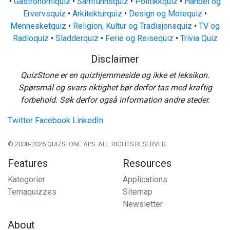
•
Gastronomiquiz
•
Samfunnsquiz
•
Politikkquiz
•
Handel og
Ervervsquiz
•
Arkitekturquiz
•
Design og Motequiz
•
Mennesketquiz
•
Religion, Kultur og Tradisjonsquiz
•
TV og
Radioquiz
•
Sladderquiz
•
Ferie og Reisequiz
•
Trivia Quiz
Disclaimer
QuizStone er en quizhjemmeside og ikke et leksikon.
Spørsmål og svars riktighet bør derfor tas med kraftig
forbehold. Søk derfor også information andre steder.
Twitter
Facebook
LinkedIn
© 2008-2026 QUIZSTONE APS. ALL RIGHTS RESERVED.
Features
Resources
Kategorier
Applications
Temaquizzes
Sitemap
Newsletter
About