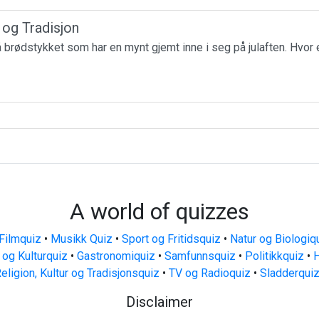
r og Tradisjon
få brødstykket som har en mynt gjemt inne i seg på julaften. Hvor 
A world of quizzes
Filmquiz
•
Musikk Quiz
•
Sport og Fritidsquiz
•
Natur og Biologiq
 og Kulturquiz
•
Gastronomiquiz
•
Samfunnsquiz
•
Politikkquiz
•
H
eligion, Kultur og Tradisjonsquiz
•
TV og Radioquiz
•
Sladderqui
Disclaimer