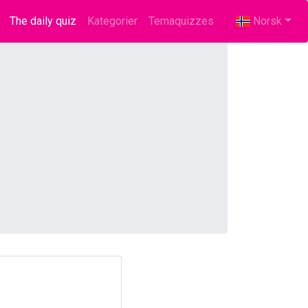
The daily quiz
(current)
Kategorier
Temaquizzes
Norsk