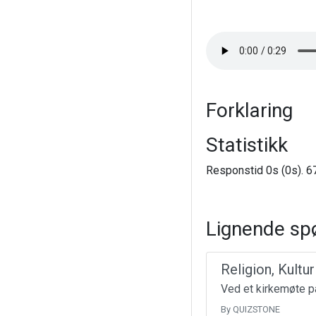
Forklaring
Statistikk
Responstid 0s (0s). 67
Lignende sp
Religion, Kultu
Ved et kirkemøte på
By QUIZSTONE