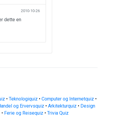
2010-10-26
er dette en
uiz
•
Teknologiquiz
•
Computer og Internetquiz
•
andel og Ervervsquiz
•
Arkitekturquiz
•
Design
z
•
Ferie og Reisequiz
•
Trivia Quiz