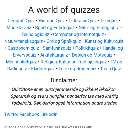
A world of quizzes
Geografi Quiz
•
Historie Quiz
•
Litteratur Quiz
•
Filmquiz
•
Musikk Quiz
•
Sport og Fritidsquiz
•
Natur og Biologiquiz
•
Teknologiquiz
•
Computer og Internetquiz
•
Naturvitenskapquiz
•
Ord og Språkquiz
•
Kunst og Kulturquiz
•
Gastronomiquiz
•
Samfunnsquiz
•
Politikkquiz
•
Handel og
Ervervsquiz
•
Arkitekturquiz
•
Design og Motequiz
•
Mennesketquiz
•
Religion, Kultur og Tradisjonsquiz
•
TV og
Radioquiz
•
Sladderquiz
•
Ferie og Reisequiz
•
Trivia Quiz
Disclaimer
QuizStone er en quizhjemmeside og ikke et leksikon.
Spørsmål og svars riktighet bør derfor tas med kraftig
forbehold. Søk derfor også information andre steder.
Twitter
Facebook
LinkedIn
© 2008-2026 QUIZSTONE APS. ALL RIGHTS RESERVED.