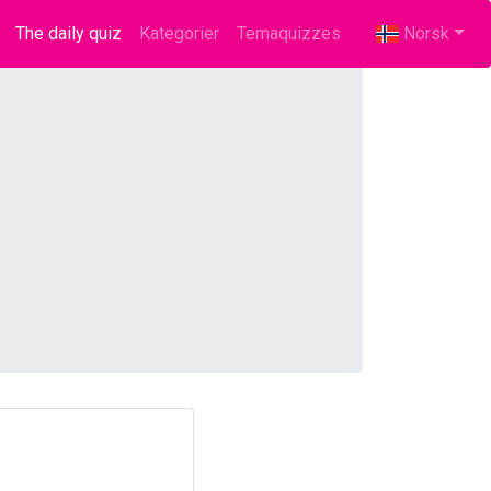
The daily quiz
(current)
Kategorier
Temaquizzes
Norsk