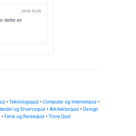
2010-10-26
er dette en
uiz
•
Teknologiquiz
•
Computer og Internetquiz
•
andel og Ervervsquiz
•
Arkitekturquiz
•
Design
z
•
Ferie og Reisequiz
•
Trivia Quiz