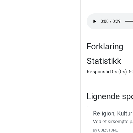
Forklaring
Statistikk
Responstid 0s (0s). 50
Lignende sp
Religion, Kultu
Ved et kirkemøte på
By QUIZSTONE