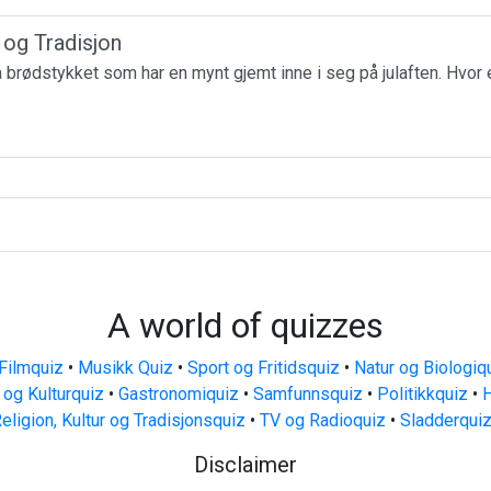
r og Tradisjon
få brødstykket som har en mynt gjemt inne i seg på julaften. Hvor 
A world of quizzes
Filmquiz
•
Musikk Quiz
•
Sport og Fritidsquiz
•
Natur og Biologiq
 og Kulturquiz
•
Gastronomiquiz
•
Samfunnsquiz
•
Politikkquiz
•
H
eligion, Kultur og Tradisjonsquiz
•
TV og Radioquiz
•
Sladderqui
Disclaimer