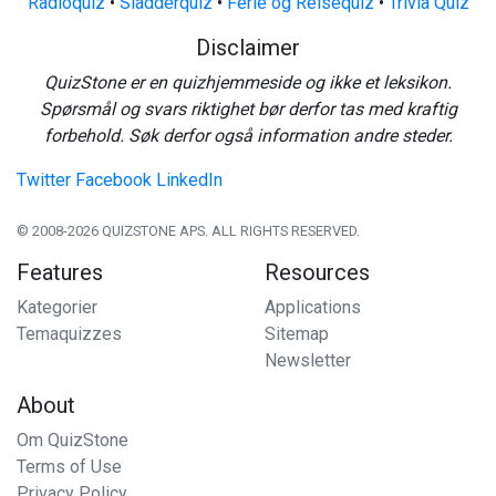
Radioquiz
•
Sladderquiz
•
Ferie og Reisequiz
•
Trivia Quiz
Disclaimer
QuizStone er en quizhjemmeside og ikke et leksikon.
Spørsmål og svars riktighet bør derfor tas med kraftig
forbehold. Søk derfor også information andre steder.
Twitter
Facebook
LinkedIn
© 2008-2026 QUIZSTONE APS. ALL RIGHTS RESERVED.
Features
Resources
Kategorier
Applications
Temaquizzes
Sitemap
Newsletter
About
Om QuizStone
Terms of Use
Privacy Policy