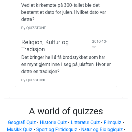
Ved et kirkemøte på 300-tallet ble det
bestemt et dato for julen. Hvilket dato var
dette?
By QUIZSTONE
Religion, Kultur og
2010-10-
26
Tradisjon
Det bringer hell å få brødstykket som har
en mynt gjemt inne i seg på julaften. Hvor er
dette en tradisjon?
By QUIZSTONE
A world of quizzes
Geografi Quiz
•
Historie Quiz
•
Litteratur Quiz
•
Filmquiz
•
Musikk Quiz
•
Sport og Fritidsquiz
•
Natur og Biologiquiz
•