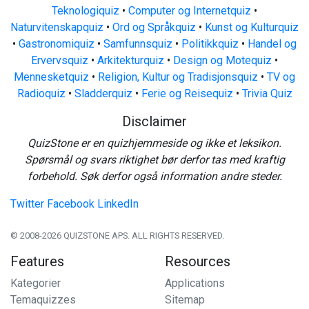
Teknologiquiz
•
Computer og Internetquiz
•
Naturvitenskapquiz
•
Ord og Språkquiz
•
Kunst og Kulturquiz
•
Gastronomiquiz
•
Samfunnsquiz
•
Politikkquiz
•
Handel og
Ervervsquiz
•
Arkitekturquiz
•
Design og Motequiz
•
Mennesketquiz
•
Religion, Kultur og Tradisjonsquiz
•
TV og
Radioquiz
•
Sladderquiz
•
Ferie og Reisequiz
•
Trivia Quiz
Disclaimer
QuizStone er en quizhjemmeside og ikke et leksikon.
Spørsmål og svars riktighet bør derfor tas med kraftig
forbehold. Søk derfor også information andre steder.
Twitter
Facebook
LinkedIn
© 2008-2026 QUIZSTONE APS. ALL RIGHTS RESERVED.
Features
Resources
Kategorier
Applications
Temaquizzes
Sitemap