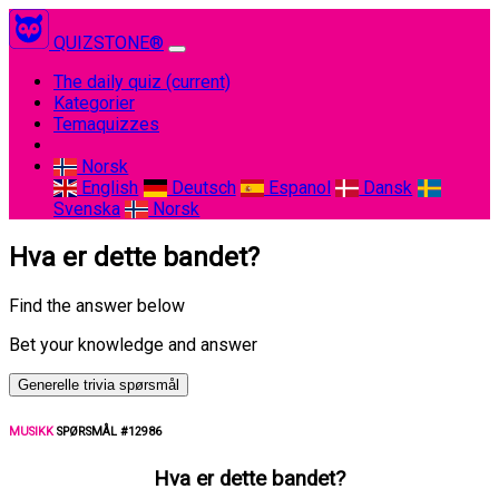
QUIZSTONE®
The daily quiz
(current)
Kategorier
Temaquizzes
Norsk
English
Deutsch
Espanol
Dansk
Svenska
Norsk
Hva er dette bandet?
Find the answer below
Bet your knowledge and answer
Generelle trivia spørsmål
MUSIKK
SPØRSMÅL #12986
Hva er dette bandet?