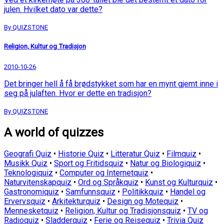
julen. Hvilket dato var dette?
By QUIZSTONE
Religion, Kultur og Tradisjon
2010-10-26
Det bringer hell å få brødstykket som har en mynt gjemt inne i
seg på julaften. Hvor er dette en tradisjon?
By QUIZSTONE
A world of quizzes
Geografi Quiz
•
Historie Quiz
•
Litteratur Quiz
•
Filmquiz
•
Musikk Quiz
•
Sport og Fritidsquiz
•
Natur og Biologiquiz
•
Teknologiquiz
•
Computer og Internetquiz
•
Naturvitenskapquiz
•
Ord og Språkquiz
•
Kunst og Kulturquiz
•
Gastronomiquiz
•
Samfunnsquiz
•
Politikkquiz
•
Handel og
Ervervsquiz
•
Arkitekturquiz
•
Design og Motequiz
•
Mennesketquiz
•
Religion, Kultur og Tradisjonsquiz
•
TV og
Radioquiz
•
Sladderquiz
•
Ferie og Reisequiz
•
Trivia Quiz