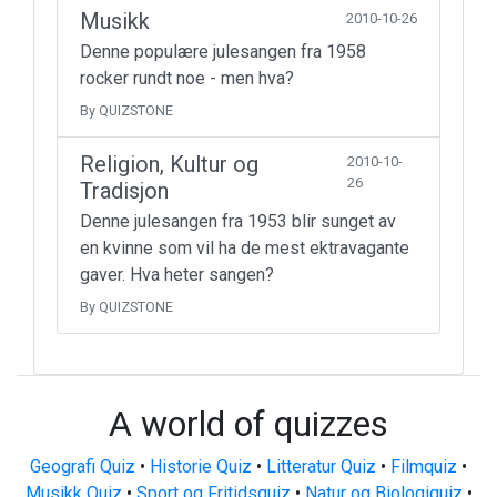
Musikk
2010-10-26
Denne populære julesangen fra 1958
rocker rundt noe - men hva?
By QUIZSTONE
Religion, Kultur og
2010-10-
26
Tradisjon
Denne julesangen fra 1953 blir sunget av
en kvinne som vil ha de mest ektravagante
gaver. Hva heter sangen?
By QUIZSTONE
A world of quizzes
Geografi Quiz
•
Historie Quiz
•
Litteratur Quiz
•
Filmquiz
•
Musikk Quiz
•
Sport og Fritidsquiz
•
Natur og Biologiquiz
•