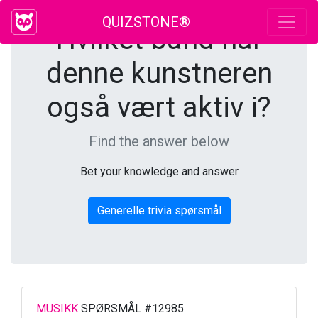
QUIZSTONE®
Hvilket band har
denne kunstneren
også vært aktiv i?
Find the answer below
Bet your knowledge and answer
Generelle trivia spørsmål
MUSIKK
SPØRSMÅL #12985