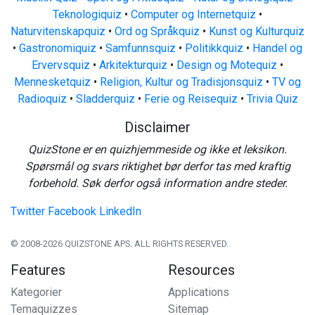
Teknologiquiz
•
Computer og Internetquiz
•
Naturvitenskapquiz
•
Ord og Språkquiz
•
Kunst og Kulturquiz
•
Gastronomiquiz
•
Samfunnsquiz
•
Politikkquiz
•
Handel og
Ervervsquiz
•
Arkitekturquiz
•
Design og Motequiz
•
Mennesketquiz
•
Religion, Kultur og Tradisjonsquiz
•
TV og
Radioquiz
•
Sladderquiz
•
Ferie og Reisequiz
•
Trivia Quiz
Disclaimer
QuizStone er en quizhjemmeside og ikke et leksikon.
Spørsmål og svars riktighet bør derfor tas med kraftig
forbehold. Søk derfor også information andre steder.
Twitter
Facebook
LinkedIn
© 2008-2026 QUIZSTONE APS. ALL RIGHTS RESERVED.
Features
Resources
Kategorier
Applications
Temaquizzes
Sitemap