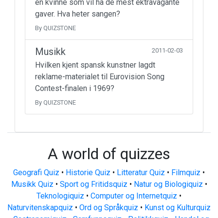
en kvinne som vil ha de mest ektravagante
gaver. Hva heter sangen?
By QUIZSTONE
Musikk
2011-02-03
Hvilken kjent spansk kunstner lagdt
reklame-materialet til Eurovision Song
Contest-finalen i 1969?
By QUIZSTONE
A world of quizzes
Geografi Quiz
•
Historie Quiz
•
Litteratur Quiz
•
Filmquiz
•
Musikk Quiz
•
Sport og Fritidsquiz
•
Natur og Biologiquiz
•
Teknologiquiz
•
Computer og Internetquiz
•
Naturvitenskapquiz
•
Ord og Språkquiz
•
Kunst og Kulturquiz