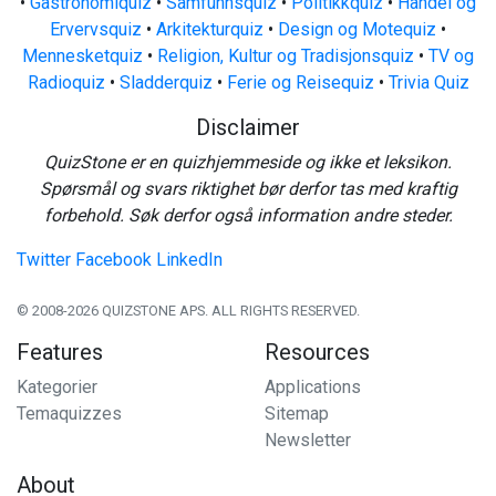
•
Gastronomiquiz
•
Samfunnsquiz
•
Politikkquiz
•
Handel og
Ervervsquiz
•
Arkitekturquiz
•
Design og Motequiz
•
Mennesketquiz
•
Religion, Kultur og Tradisjonsquiz
•
TV og
Radioquiz
•
Sladderquiz
•
Ferie og Reisequiz
•
Trivia Quiz
Disclaimer
QuizStone er en quizhjemmeside og ikke et leksikon.
Spørsmål og svars riktighet bør derfor tas med kraftig
forbehold. Søk derfor også information andre steder.
Twitter
Facebook
LinkedIn
© 2008-2026 QUIZSTONE APS. ALL RIGHTS RESERVED.
Features
Resources
Kategorier
Applications
Temaquizzes
Sitemap
Newsletter
About