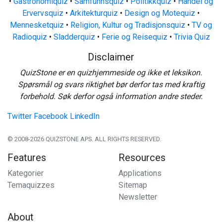
•
Gastronomiquiz
•
Samfunnsquiz
•
Politikkquiz
•
Handel og
Ervervsquiz
•
Arkitekturquiz
•
Design og Motequiz
•
Mennesketquiz
•
Religion, Kultur og Tradisjonsquiz
•
TV og
Radioquiz
•
Sladderquiz
•
Ferie og Reisequiz
•
Trivia Quiz
Disclaimer
QuizStone er en quizhjemmeside og ikke et leksikon.
Spørsmål og svars riktighet bør derfor tas med kraftig
forbehold. Søk derfor også information andre steder.
Twitter
Facebook
LinkedIn
© 2008-2026 QUIZSTONE APS. ALL RIGHTS RESERVED.
Features
Resources
Kategorier
Applications
Temaquizzes
Sitemap
Newsletter
About