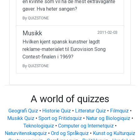
en kvinne som vil ha de mest ektravagante
gaver. Hva heter sangen?
By QUIZSTONE
Musikk
2011-02-03
Hvilken kjent spansk kunstner lagdt
reklame-materialet til Eurovision Song
Contest-finalen i 1969?
By QUIZSTONE
A world of quizzes
Geografi Quiz
•
Historie Quiz
•
Litteratur Quiz
•
Filmquiz
•
Musikk Quiz
•
Sport og Fritidsquiz
•
Natur og Biologiquiz
•
Teknologiquiz
•
Computer og Internetquiz
•
Naturvitenskapquiz
•
Ord og Språkquiz
•
Kunst og Kulturquiz