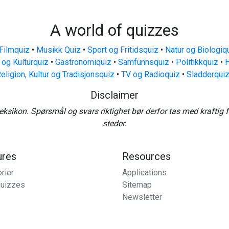
A world of quizzes
Filmquiz
•
Musikk Quiz
•
Sport og Fritidsquiz
•
Natur og Biologiq
 og Kulturquiz
•
Gastronomiquiz
•
Samfunnsquiz
•
Politikkquiz
•
H
eligion, Kultur og Tradisjonsquiz
•
TV og Radioquiz
•
Sladderqui
Disclaimer
eksikon. Spørsmål og svars riktighet bør derfor tas med kraftig 
steder.
ures
Resources
rier
Applications
uizzes
Sitemap
Newsletter