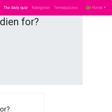
The daily quiz
(current)
Kategorier
Temaquizzes
Norsk
dien for?
for?