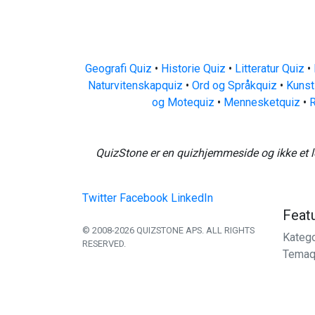
Geografi Quiz
•
Historie Quiz
•
Litteratur Quiz
•
Naturvitenskapquiz
•
Ord og Språkquiz
•
Kunst
og Motequiz
•
Mennesketquiz
•
R
QuizStone er en quizhjemmeside og ikke et l
Twitter
Facebook
LinkedIn
Feat
© 2008-2026 QUIZSTONE APS. ALL RIGHTS
Katego
RESERVED.
Temaq