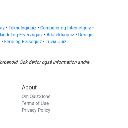
uiz
•
Teknologiquiz
•
Computer og Internetquiz
•
andel og Ervervsquiz
•
Arkitekturquiz
•
Design
z
•
Ferie og Reisequiz
•
Trivia Quiz
forbehold. Søk derfor også information andre
About
Om QuizStone
Terms of Use
Privacy Policy