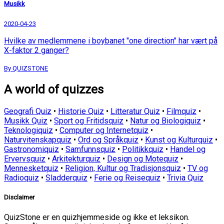
Musikk
2020-04-23
Hvilke av medlemmene i boybanet "one direction" har vært på
X-faktor 2 ganger?
By QUIZSTONE
A world of quizzes
Geografi Quiz
•
Historie Quiz
•
Litteratur Quiz
•
Filmquiz
•
Musikk Quiz
•
Sport og Fritidsquiz
•
Natur og Biologiquiz
•
Teknologiquiz
•
Computer og Internetquiz
•
Naturvitenskapquiz
•
Ord og Språkquiz
•
Kunst og Kulturquiz
•
Gastronomiquiz
•
Samfunnsquiz
•
Politikkquiz
•
Handel og
Ervervsquiz
•
Arkitekturquiz
•
Design og Motequiz
•
Mennesketquiz
•
Religion, Kultur og Tradisjonsquiz
•
TV og
Radioquiz
•
Sladderquiz
•
Ferie og Reisequiz
•
Trivia Quiz
Disclaimer
QuizStone er en quizhjemmeside og ikke et leksikon.