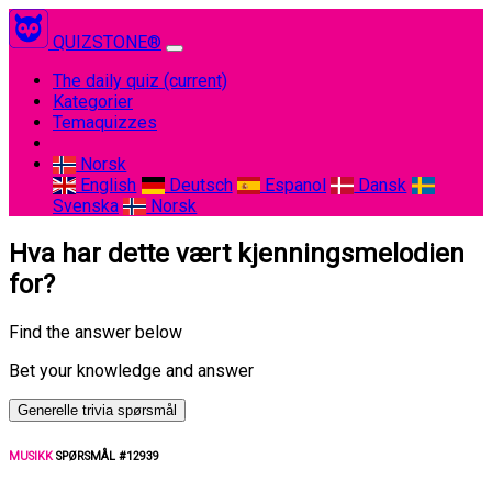
QUIZSTONE®
The daily quiz
(current)
Kategorier
Temaquizzes
Norsk
English
Deutsch
Espanol
Dansk
Svenska
Norsk
Hva har dette vært kjenningsmelodien
for?
Find the answer below
Bet your knowledge and answer
Generelle trivia spørsmål
MUSIKK
SPØRSMÅL #12939