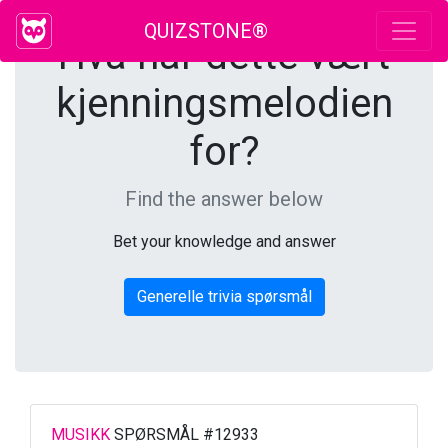
QUIZSTONE®
Hva har dette vært
kjenningsmelodien
for?
Find the answer below
Bet your knowledge and answer
Generelle trivia spørsmål
MUSIKK
SPØRSMÅL #12933