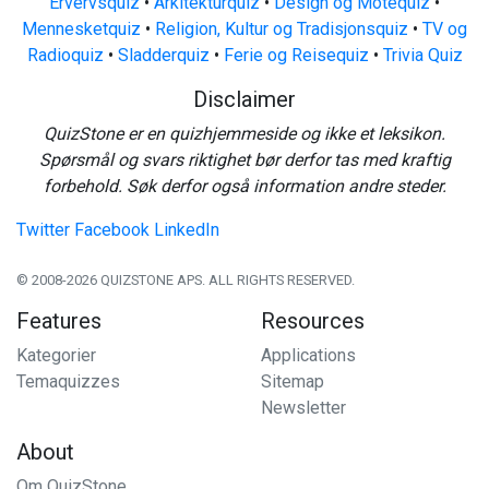
Ervervsquiz
•
Arkitekturquiz
•
Design og Motequiz
•
Mennesketquiz
•
Religion, Kultur og Tradisjonsquiz
•
TV og
Radioquiz
•
Sladderquiz
•
Ferie og Reisequiz
•
Trivia Quiz
Disclaimer
QuizStone er en quizhjemmeside og ikke et leksikon.
Spørsmål og svars riktighet bør derfor tas med kraftig
forbehold. Søk derfor også information andre steder.
Twitter
Facebook
LinkedIn
© 2008-2026 QUIZSTONE APS. ALL RIGHTS RESERVED.
Features
Resources
Kategorier
Applications
Temaquizzes
Sitemap
Newsletter
About
Om QuizStone